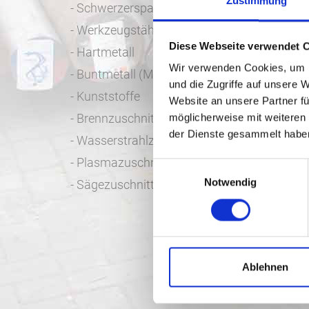
Zustimmung
- Schwerzerspanbare Materialien (z.B. Haste
- Werkzeugstähle
Diese Webseite verwendet 
- Hartmetall
Wir verwenden Cookies, um I
- Buntmetall (Messing, Aluminium, Rotguss)
und die Zugriffe auf unsere 
- Kunststoffe
Website an unsere Partner fü
- Brennzuschnitte
möglicherweise mit weiteren
der Dienste gesammelt habe
- Wasserstrahlzuschnitte
- Plasmazuschnitte
Einwilligungsauswahl
Notwendig
- Sägezuschnitte
Ablehnen