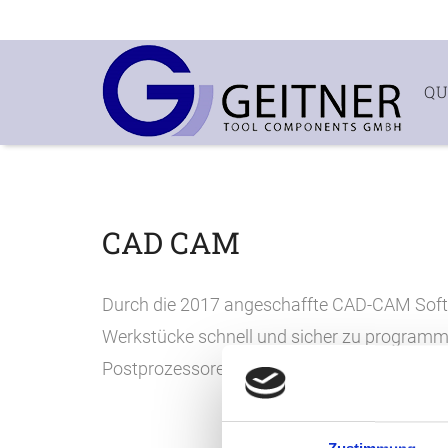
QU
CAD CAM
Durch die 2017 angeschaffte CAD-CAM Softw
Werkstücke schnell und sicher zu program
Postprozessoren programmiert werden.